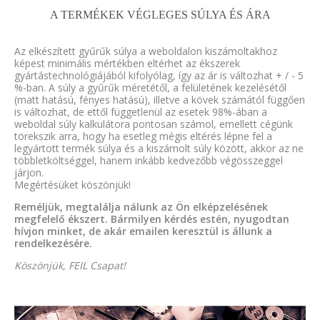
A TERMÉKEK VÉGLEGES SÚLYA ÉS ÁRA
Az elkészített gyűrűk súlya a weboldalon kiszámoltakhoz
képest minimális mértékben eltérhet az ékszerek
gyártástechnológiájából kifolyólag, így az ár is változhat + / - 5
%-ban. A súly a gyűrűk méretétől, a felületének kezelésétől
(matt hatású, fényes hatású), illetve a kövek számától függően
is változhat, de ettől függetlenül az esetek 98%-ában a
weboldal súly kalkulátora pontosan számol, emellett cégünk
törekszik arra, hogy ha esetleg mégis eltérés lépne fel a
legyártott termék súlya és a kiszámolt súly között, akkor az ne
többletköltséggel, hanem inkább kedvezőbb végösszeggel
járjon.
Megértésüket köszönjük!
Reméljük, megtalálja nálunk az Ön elképzelésének
megfelelő ékszert. Bármilyen kérdés estén, nyugodtan
hívjon minket, de akár emailen keresztül is állunk a
rendelkezésére.
Köszönjük, FEIL Csapat!