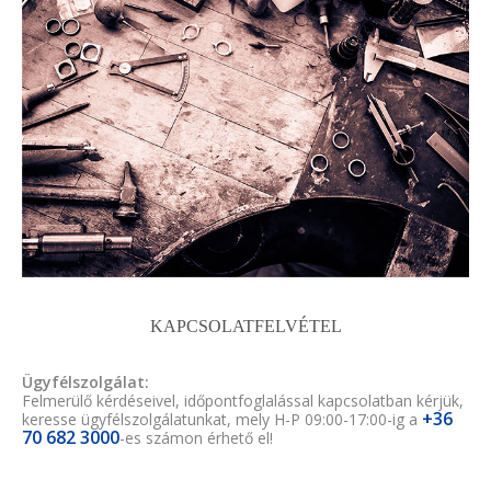
KAPCSOLATFELVÉTEL
Ügyfélszolgálat:
Felmerülő kérdéseivel, időpontfoglalással kapcsolatban kérjük,
+36
keresse ügyfélszolgálatunkat, mely H-P 09:00-17:00-ig a
70 682 3000
-es számon érhető el!