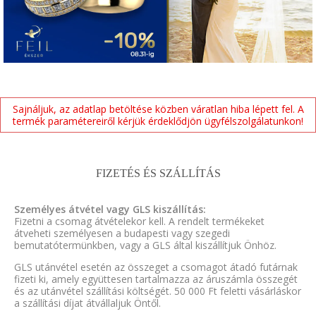
Sajnáljuk, az adatlap betöltése közben váratlan hiba lépett fel. A
termék paramétereiről kérjük érdeklődjön ügyfélszolgálatunkon!
FIZETÉS ÉS SZÁLLÍTÁS
Személyes átvétel vagy GLS kiszállítás:
Fizetni a csomag átvételekor kell. A rendelt termékeket
átveheti személyesen a budapesti vagy szegedi
bemutatótermünkben, vagy a GLS által kiszállítjuk Önhöz.
GLS utánvétel esetén az összeget a csomagot átadó futárnak
fizeti ki, amely együttesen tartalmazza az áruszámla összegét
és az utánvétel szállítási költségét. 50 000 Ft feletti vásárláskor
a szállítási díjat átvállaljuk Öntől.