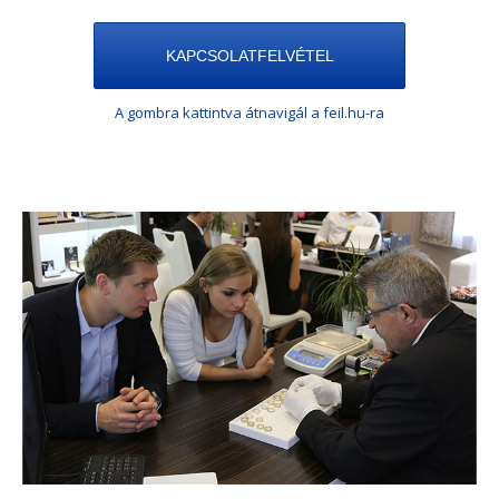
KAPCSOLATFELVÉTEL
A gombra kattintva átnavigál a feil.hu-ra