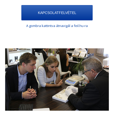
KAPCSOLATFELVÉTEL
A gombra kattintva átnavigál a feil.hu-ra