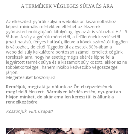
A TERMÉKEK VÉGLEGES SÚLYA ÉS ÁRA
Az elkészített gyűrűk súlya a weboldalon kiszámoltakhoz
képest minimális mértékben eltérhet az ékszerek
gyártástechnológiájából kifolyólag, így az ár is változhat + / - 5
%-ban. A súly a gyűrűk méretétől, a felületének kezelésétől
(matt hatású, fényes hatású), illetve a kövek számától függően
is változhat, de ettől függetlenül az esetek 98%-ában a
weboldal súly kalkulátora pontosan számol, emellett cégünk
törekszik arra, hogy ha esetleg mégis eltérés lépne fel a
legyártott termék súlya és a kiszámolt súly között, akkor az ne
többletköltséggel, hanem inkább kedvezőbb végösszeggel
járjon.
Megértésüket köszönjük!
Reméljük, megtalálja nálunk az Ön elképzelésének
megfelelő ékszert. Bármilyen kérdés estén, nyugodtan
hívjon minket, de akár emailen keresztül is állunk a
rendelkezésére.
Köszönjük, FEIL Csapat!