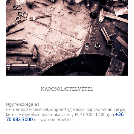
KAPCSOLATFELVÉTEL
Ügyfélszolgálat:
Felmerülő kérdéseivel, időpontfoglalással kapcsolatban kérjük,
+36
keresse ügyfélszolgálatunkat, mely H-P 09:00-17:00-ig a
70 682 3000
-es számon érhető el!