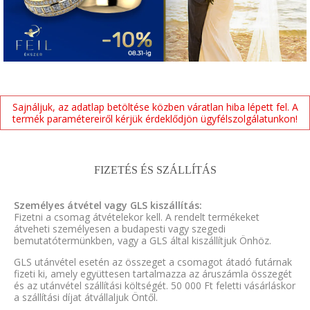
Sajnáljuk, az adatlap betöltése közben váratlan hiba lépett fel. A
termék paramétereiről kérjük érdeklődjön ügyfélszolgálatunkon!
FIZETÉS ÉS SZÁLLÍTÁS
Személyes átvétel vagy GLS kiszállítás:
Fizetni a csomag átvételekor kell. A rendelt termékeket
átveheti személyesen a budapesti vagy szegedi
bemutatótermünkben, vagy a GLS által kiszállítjuk Önhöz.
GLS utánvétel esetén az összeget a csomagot átadó futárnak
fizeti ki, amely együttesen tartalmazza az áruszámla összegét
és az utánvétel szállítási költségét. 50 000 Ft feletti vásárláskor
a szállítási díjat átvállaljuk Öntől.