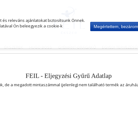
 és releváns ajánlatokat biztosítsunk Önnek.
atával Ön beleegyezik a cookie-k
Megértettem, bezáro
ÉKSZEREK
HUGO BOSS
GYÉMÁNT-DRÁGAKŐ
EGYEDI TERVEZÉS
FEIL - Eljegyzési Gyűrű Adatlap
uk, de a megadott mintaszámmal (jelenleg) nem található termék az áruh