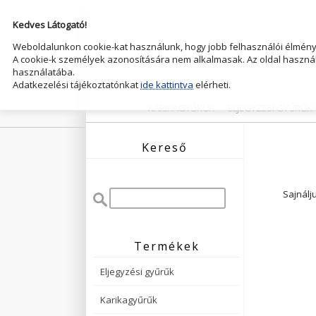
Kedves Látogató!
Weboldalunkon cookie-kat használunk, hogy jobb felhasználói élményt
A cookie-k személyek azonosítására nem alkalmasak. Az oldal használ
használatába.
Adatkezelési tájékoztatónkat
ide kattintva
elérheti.
KARIKAGYŰRŰK
ELJEGYZESI GYŰRŰK
Kereső
Sajnálj
Termékek
Eljegyzési gyűrűk
Karikagyűrűk