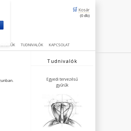
🛒
Kosár
(0 db)
m
Ű GYŰRŰK
TUDNIVALÓK
KAPCSOLAT
Tudnivalók
Egyedi tervezésű
ázunban.
gyűrűk