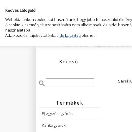
Kedves Látogató!
Weboldalunkon cookie-kat használunk, hogy jobb felhasználói élményt
A cookie-k személyek azonosítására nem alkalmasak. Az oldal használ
használatába.
Adatkezelési tájékoztatónkat
ide kattintva
elérheti.
KARIKAGYŰRŰK
ELJEGYZESI GYŰRŰK
Kereső
Sajnálj
Termékek
Eljegyzési gyűrűk
Karikagyűrűk