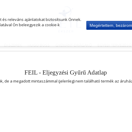
 és releváns ajánlatokat biztosítsunk Önnek.
atával Ön beleegyezik a cookie-k
Megértettem, bezáro
ÉKSZEREK
HUGO BOSS
GYÉMÁNT-DRÁGAKŐ
EGYEDI TERVEZÉS
FEIL - Eljegyzési Gyűrű Adatlap
uk, de a megadott mintaszámmal (jelenleg) nem található termék az áruh