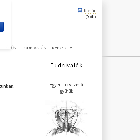
🛒
Kosár
(0 db)
m
Ű GYŰRŰK
TUDNIVALÓK
KAPCSOLAT
Tudnivalók
Egyedi tervezésű
ázunban.
gyűrűk