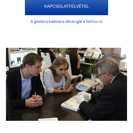
KAPCSOLATFELVÉTEL
A gombra kattintva átnavigál a feil.hu-ra