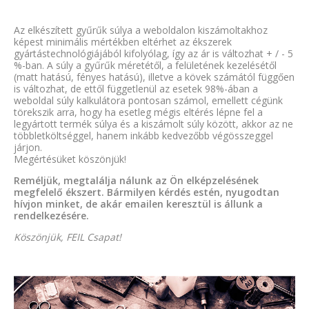
Az elkészített gyűrűk súlya a weboldalon kiszámoltakhoz
képest minimális mértékben eltérhet az ékszerek
gyártástechnológiájából kifolyólag, így az ár is változhat + / - 5
%-ban. A súly a gyűrűk méretétől, a felületének kezelésétől
(matt hatású, fényes hatású), illetve a kövek számától függően
is változhat, de ettől függetlenül az esetek 98%-ában a
weboldal súly kalkulátora pontosan számol, emellett cégünk
törekszik arra, hogy ha esetleg mégis eltérés lépne fel a
legyártott termék súlya és a kiszámolt súly között, akkor az ne
többletköltséggel, hanem inkább kedvezőbb végösszeggel
járjon.
Megértésüket köszönjük!
Reméljük, megtalálja nálunk az Ön elképzelésének
megfelelő ékszert. Bármilyen kérdés estén, nyugodtan
hívjon minket, de akár emailen keresztül is állunk a
rendelkezésére.
Köszönjük, FEIL Csapat!