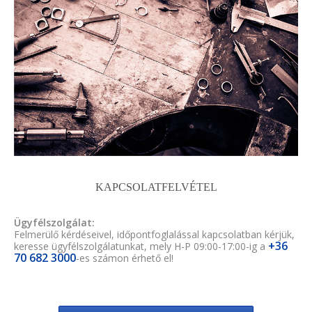
KAPCSOLATFELVÉTEL
Ügyfélszolgálat:
Felmerülő kérdéseivel, időpontfoglalással kapcsolatban kérjük,
+36
keresse ügyfélszolgálatunkat, mely H-P 09:00-17:00-ig a
70 682 3000
-es számon érhető el!