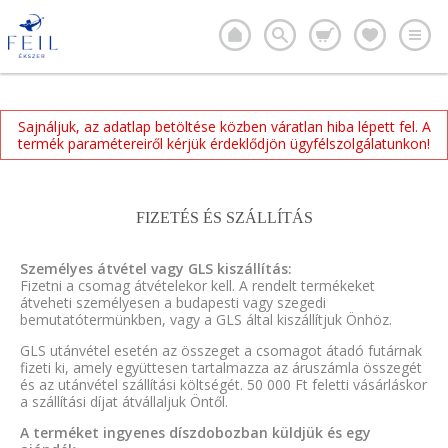
Sajnáljuk, az adatlap betöltése közben váratlan hiba lépett fel. A
termék paramétereiről kérjük érdeklődjön ügyfélszolgálatunkon!
FIZETÉS ÉS SZÁLLÍTÁS
Személyes átvétel vagy GLS kiszállítás:
Fizetni a csomag átvételekor kell. A rendelt termékeket
átveheti személyesen a budapesti vagy szegedi
bemutatótermünkben, vagy a GLS által kiszállítjuk Önhöz.
GLS utánvétel esetén az összeget a csomagot átadó futárnak
fizeti ki, amely együttesen tartalmazza az áruszámla összegét
és az utánvétel szállítási költségét. 50 000 Ft feletti vásárláskor
a szállítási díjat átvállaljuk Öntől.
A terméket ingyenes díszdobozban küldjük és egy