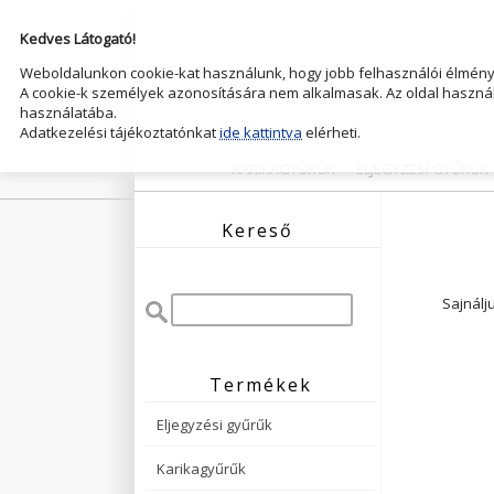
Kedves Látogató!
Weboldalunkon cookie-kat használunk, hogy jobb felhasználói élményt
A cookie-k személyek azonosítására nem alkalmasak. Az oldal használ
használatába.
Adatkezelési tájékoztatónkat
ide kattintva
elérheti.
KARIKAGYŰRŰK
ELJEGYZESI GYŰRŰK
Kereső
Sajnálj
Termékek
Eljegyzési gyűrűk
Karikagyűrűk