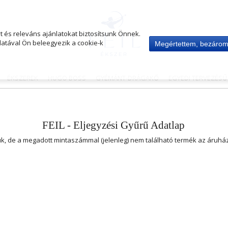
 és releváns ajánlatokat biztosítsunk Önnek.
atával Ön beleegyezik a cookie-k
Megértettem, bezáro
ÉKSZEREK
HUGO BOSS
GYÉMÁNT-DRÁGAKŐ
EGYEDI TERVEZÉS
FEIL - Eljegyzési Gyűrű Adatlap
uk, de a megadott mintaszámmal (jelenleg) nem található termék az áruh