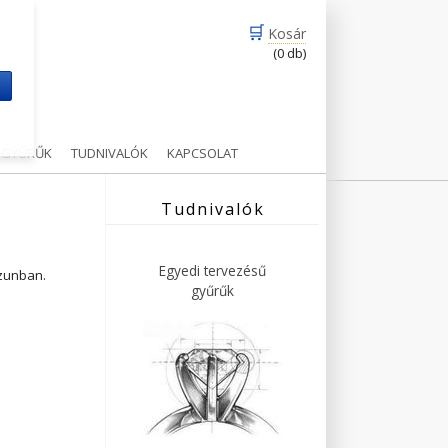
🛒
Kosár
(0 db)
m
Ű GYŰRŰK
TUDNIVALÓK
KAPCSOLAT
Tudnivalók
Egyedi tervezésű
ázunban.
gyűrűk