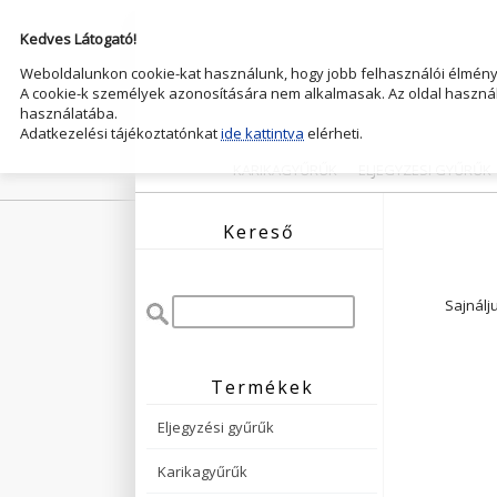
Kedves Látogató!
Weboldalunkon cookie-kat használunk, hogy jobb felhasználói élményt
A cookie-k személyek azonosítására nem alkalmasak. Az oldal használ
használatába.
Adatkezelési tájékoztatónkat
ide kattintva
elérheti.
KARIKAGYŰRŰK
ELJEGYZESI GYŰRŰK
Kereső
Sajnálj
Termékek
Eljegyzési gyűrűk
Karikagyűrűk