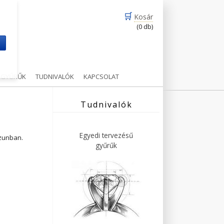
🛒
Kosár
(0 db)
m
Ű GYŰRŰK
TUDNIVALÓK
KAPCSOLAT
Tudnivalók
Egyedi tervezésű
ázunban.
gyűrűk