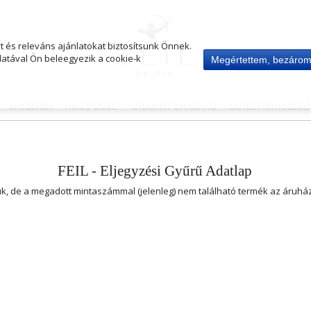
 és releváns ajánlatokat biztosítsunk Önnek.
atával Ön beleegyezik a cookie-k
Megértettem, bezáro
ÉKSZEREK
HUGO BOSS
GYÉMÁNT-DRÁGAKŐ
EGYEDI TERVEZÉS
FEIL - Eljegyzési Gyűrű Adatlap
uk, de a megadott mintaszámmal (jelenleg) nem található termék az áruh