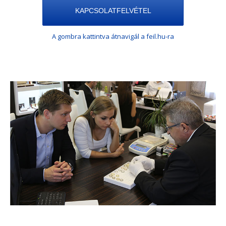
KAPCSOLATFELVÉTEL
A gombra kattintva átnavigál a feil.hu-ra