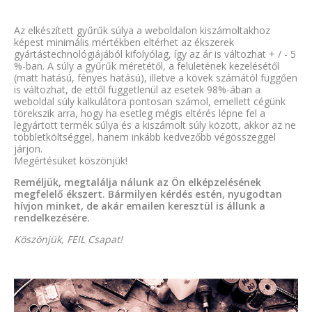
Az elkészített gyűrűk súlya a weboldalon kiszámoltakhoz
képest minimális mértékben eltérhet az ékszerek
gyártástechnológiájából kifolyólag, így az ár is változhat + / - 5
%-ban. A súly a gyűrűk méretétől, a felületének kezelésétől
(matt hatású, fényes hatású), illetve a kövek számától függően
is változhat, de ettől függetlenül az esetek 98%-ában a
weboldal súly kalkulátora pontosan számol, emellett cégünk
törekszik arra, hogy ha esetleg mégis eltérés lépne fel a
legyártott termék súlya és a kiszámolt súly között, akkor az ne
többletköltséggel, hanem inkább kedvezőbb végösszeggel
járjon.
Megértésüket köszönjük!
Reméljük, megtalálja nálunk az Ön elképzelésének
megfelelő ékszert. Bármilyen kérdés estén, nyugodtan
hívjon minket, de akár emailen keresztül is állunk a
rendelkezésére.
Köszönjük, FEIL Csapat!