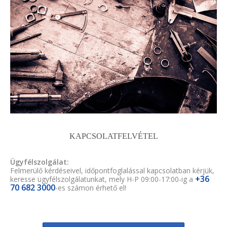
KAPCSOLATFELVÉTEL
Ügyfélszolgálat:
Felmerülő kérdéseivel, időpontfoglalással kapcsolatban kérjük,
+36
keresse ügyfélszolgálatunkat, mely H-P 09:00-17:00-ig a
70 682 3000
-es számon érhető el!