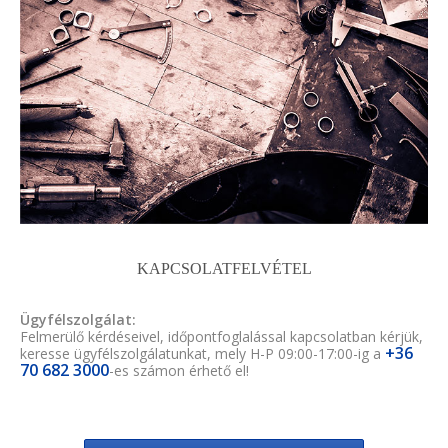
KAPCSOLATFELVÉTEL
Ügyfélszolgálat:
Felmerülő kérdéseivel, időpontfoglalással kapcsolatban kérjük,
+36
keresse ügyfélszolgálatunkat, mely H-P 09:00-17:00-ig a
70 682 3000
-es számon érhető el!