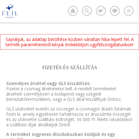
Sajnáljuk, az adatlap betöltése közben váratlan hiba lépett fel. A
termék paramétereiről kérjük érdeklődjön ügyfélszolgálatunkon!
FIZETÉS ÉS SZÁLLÍTÁS
Személyes átvétel vagy GLS kiszállítás:
Fizetni a csomag átvételekor kell. A rendelt termékeket
átveheti személyesen a budapesti vagy szegedi
bemutatótermünkben, vagy a GLS által kiszállítjuk Önhöz.
GLS utánvétel esetén az összeget a csomagot átadó futárnak
fizeti ki, amely együttesen tartalmazza az áruszámla összegét
és az utánvétel szállítási költségét. 50 000 Ft feletti vásárláskor
a szállítási díjat átvállaljuk Öntől.
A terméket ingyenes díszdobozban küldjük és egy