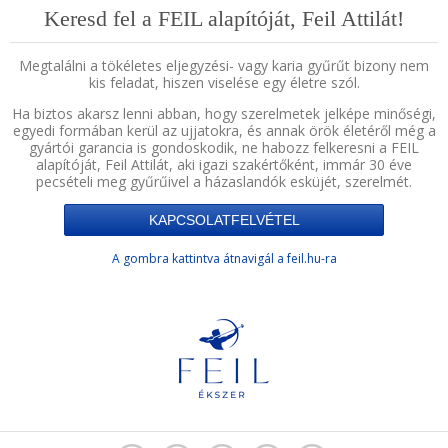
Keresd fel a FEIL alapítóját, Feil Attilát!
Megtalálni a tökéletes eljegyzési- vagy karia gyűrűt bizony nem
kis feladat, hiszen viselése egy életre szól.
Ha biztos akarsz lenni abban, hogy szerelmetek jelképe minőségi,
egyedi formában kerül az ujjatokra, és annak örök életéről még a
gyártói garancia is gondoskodik, ne habozz felkeresni a FEIL
alapítóját, Feil Attilát, aki igazi szakértőként, immár 30 éve
pecsételi meg gyűrűivel a házaslandók esküjét, szerelmét.
KAPCSOLATFELVÉTEL
A gombra kattintva átnavigál a feil.hu-ra