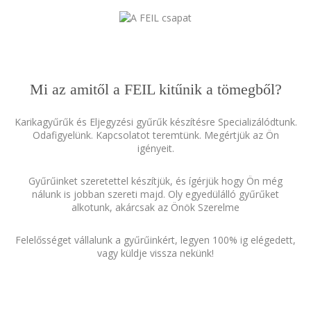
Mi az amitől a FEIL kitűnik a tömegből?
Karikagyűrűk és Eljegyzési gyűrűk készítésre Specializálódtunk.
Odafigyelünk. Kapcsolatot teremtünk. Megértjük az Ön
igényeit.
Gyűrűinket szeretettel készítjük, és ígérjük hogy Ön még
nálunk is jobban szereti majd. Oly egyedülálló gyűrűket
alkotunk, akárcsak az Önök Szerelme
Felelősséget vállalunk a gyűrűinkért, legyen 100% ig elégedett,
vagy küldje vissza nekünk!