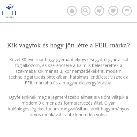
Kik vagytok és hogy jött létre a FEIL márka?
Közel 30 éve már hogy gyémánt eljegyzési gyűrű gyártással
foglalkozom, és szerencsére a fiaim is beleszerettek a
szakmába. Ők már az új kor nemzedékeként, modern
technológiai tudás birtokában, hatalmas lendületet visznek a
FEIL márkába és a magyar ékszergyártásba.
Ügyfeleinknek még a legmerészebb álmait is valóra váltjuk a
modern 3 dimenziós formatervezés által. Olyan
különlegességeket tudunk megvalósítani, amit hagyományos
ötvös munkával szinte lehetetlen volna.