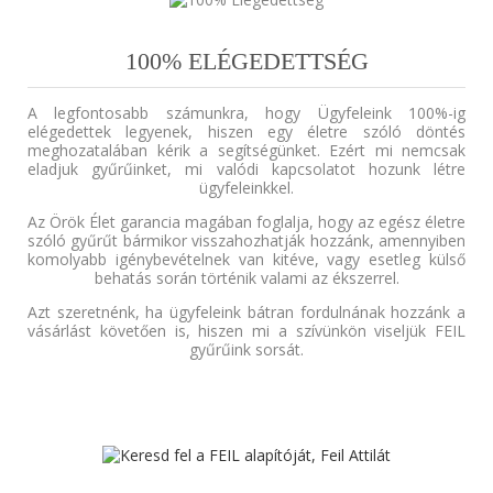
100% ELÉGEDETTSÉG
A legfontosabb számunkra, hogy Ügyfeleink 100%-ig
elégedettek legyenek, hiszen egy életre szóló döntés
meghozatalában kérik a segítségünket. Ezért mi nemcsak
eladjuk gyűrűinket, mi valódi kapcsolatot hozunk létre
ügyfeleinkkel.
Az Örök Élet garancia magában foglalja, hogy az egész életre
szóló gyűrűt bármikor visszahozhatják hozzánk, amennyiben
komolyabb igénybevételnek van kitéve, vagy esetleg külső
behatás során történik valami az ékszerrel.
Azt szeretnénk, ha ügyfeleink bátran fordulnának hozzánk a
vásárlást követően is, hiszen mi a szívünkön viseljük FEIL
gyűrűink sorsát.