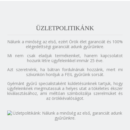
ÜZLETPOLITIKÁNK
Nálunk a minőség az első, ezért Örök élet garanciát és 100%
elégedettségi garanciát adunk gyűrűinkre.
Mi nem csak eladjuk termékeinket, hanem kapcsolatot
hozunk létre ügyfeleinkkel immár 25 éve.
Azt szeretnénk, ha bátran fordulnának hozzánk, mert mi
szívünkön hordjuk a FEIL gyűrűink sorsát.
Gyémánt gyűrű specialistaként küldetésünknek tartjuk, hogy
ügyfeleinknek megmutassuk a helyes utat a tökéletes ékszer
kiválasztásához, ami méltóan szimbolizálja szerelmüket és
az örökkévalóságot.